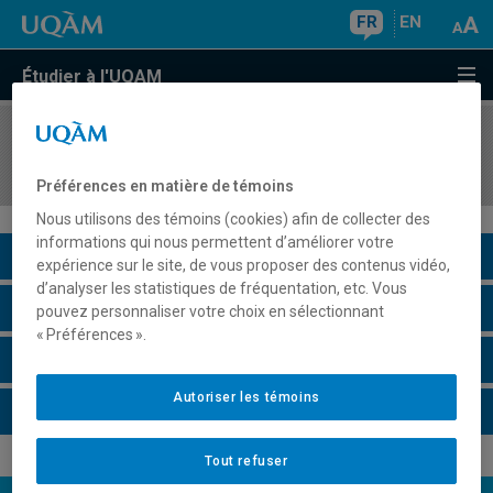
FR
EN
Étudier à l'UQAM
COURS
//
STT3200
Synthèse
Préférences en matière de témoins
Nous utilisons des témoins (cookies) afin de collecter des
informations qui nous permettent d’améliorer votre
Description du cours
expérience sur le site, de vous proposer des contenus vidéo,
d’analyser les statistiques de fréquentation, etc. Vous
Horaire - Été 2026
pouvez personnaliser votre choix en sélectionnant
« Préférences ».
Horaire - Automne 2026
Autoriser les témoins
Horaire - Hiver 2027
Tout refuser