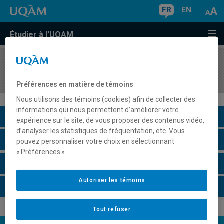
FR
EN
Étudier à l'UQAM
COURS
//
STT3300
Compléments de statistique I
Préférences en matière de témoins
Nous utilisons des témoins (cookies) afin de collecter des
informations qui nous permettent d’améliorer votre
Description du cours
expérience sur le site, de vous proposer des contenus vidéo,
d’analyser les statistiques de fréquentation, etc. Vous
Horaire - Été 2026
pouvez personnaliser votre choix en sélectionnant
« Préférences ».
Horaire - Automne 2026
Autoriser les témoins
Horaire - Hiver 2027
Tout refuser