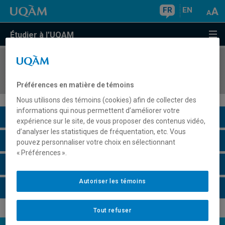
FR
EN
Étudier à l'UQAM
COURS
//
TRS6350
Stage I - Intervention auprès des communautés
Préférences en matière de témoins
Nous utilisons des témoins (cookies) afin de collecter des
informations qui nous permettent d’améliorer votre
Description du cours
expérience sur le site, de vous proposer des contenus vidéo,
d’analyser les statistiques de fréquentation, etc. Vous
Horaire - Été 2026
pouvez personnaliser votre choix en sélectionnant
« Préférences ».
Horaire - Automne 2026
Autoriser les témoins
Horaire - Hiver 2027
Tout refuser