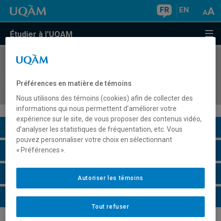
FR
EN
Étudier à l'UQAM
COURS
//
TRS6455
Séminaire d'intégration II - Intervention auprès
Préférences en matière de témoins
des communautés
Nous utilisons des témoins (cookies) afin de collecter des
informations qui nous permettent d’améliorer votre
expérience sur le site, de vous proposer des contenus vidéo,
Description du cours
d’analyser les statistiques de fréquentation, etc. Vous
pouvez personnaliser votre choix en sélectionnant
Horaire - Été 2026
« Préférences ».
Horaire - Automne 2026
Autoriser les témoins
Horaire - Hiver 2027
Tout refuser