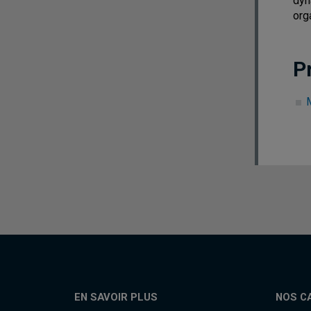
dyn
org
P
M
EN SAVOIR PLUS
NOS C