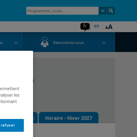
fr
en
us
Rencontrez-nous
 contexte
permettent
nalyser les
ctionnant
 - Automne 2026
Horaire - Hiver 2027
 refuser