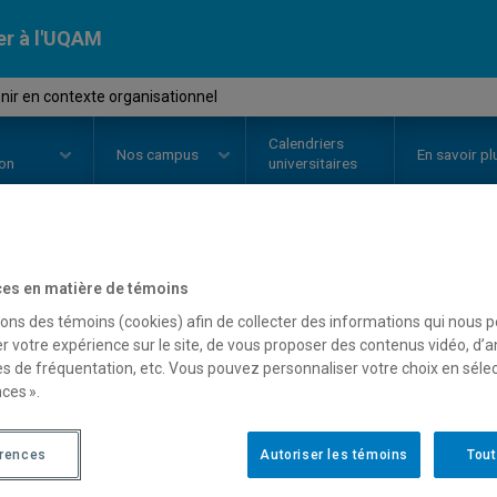
er à l'UQAM
nir en contexte organisationnel
Calendriers
Nos
campus
En savoir pl
ion
universitaires
OURS
//
TRS8435
-
Intervenir en
es en matière de témoins
sons des témoins (cookies) afin de collecter des informations qui nous 
organisationnel
r votre expérience sur le site, de vous proposer des contenus vidéo, d’a
es de fréquentation, etc. Vous pouvez personnaliser votre choix en séle
ces ».
Description
Horaire - Été 2026
Horaire
érences
Autoriser les témoins
Tout