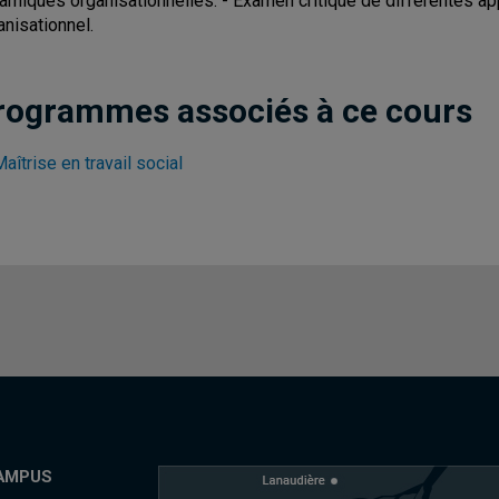
amiques organisationnelles. - Examen critique de différentes ap
anisationnel.
rogrammes associés à ce cours
aîtrise en travail social
AMPUS