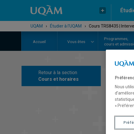
Étudi
UQAM
›
Étudier à l'UQAM
›
Cours TRS8435 | Interve
Programmes,
Accueil
Vous êtes
cours et admiss
Retour à la section
C
Préférenc
Cours et horaires
Nous utili
d’améliore
statistiqu
« Préféren
Préf