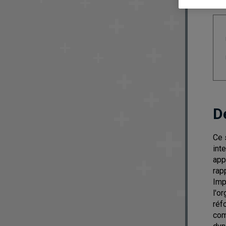
D
Ce 
int
app
rap
Imp
l'o
réf
com