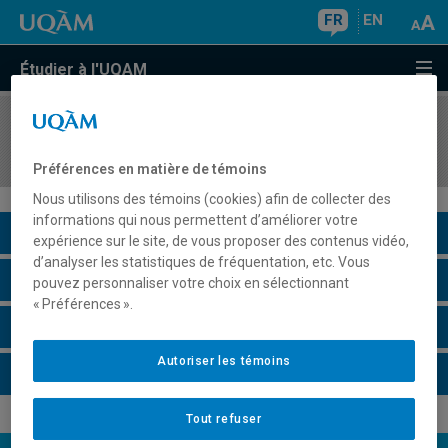
FR
EN
Étudier à l'UQAM
COURS
//
ang2154
Grammar I
Préférences en matière de témoins
Nous utilisons des témoins (cookies) afin de collecter des
informations qui nous permettent d’améliorer votre
Description du cours
expérience sur le site, de vous proposer des contenus vidéo,
d’analyser les statistiques de fréquentation, etc. Vous
Horaire - Été 2026
pouvez personnaliser votre choix en sélectionnant
« Préférences ».
Horaire - Automne 2026
Autoriser les témoins
Horaire - Hiver 2027
Tout refuser