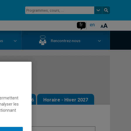
fr
en
us
Rencontrez-nous
ness II
permettent
 - Automne 2026
Horaire - Hiver 2027
nalyser les
ctionnant