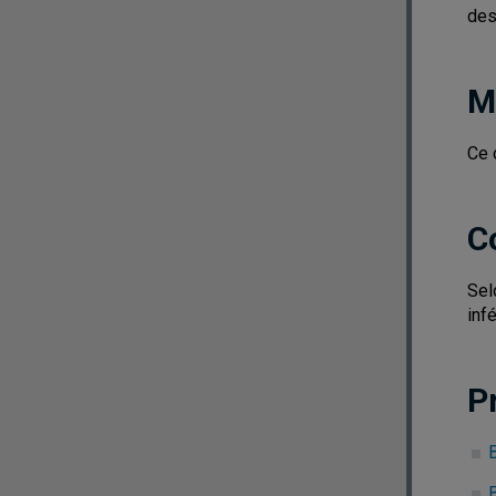
des
M
Ce 
C
Sel
infé
P
B