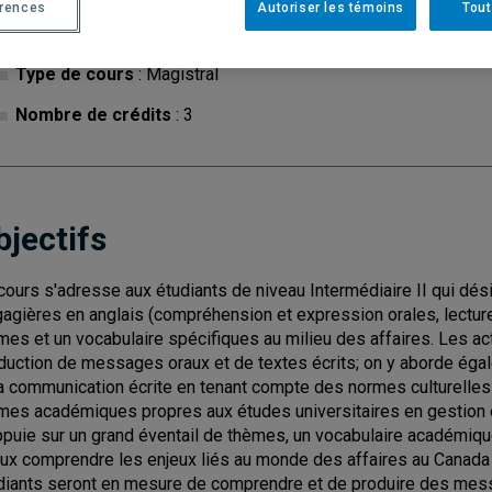
érences
Autoriser les témoins
Tout
Cycle
: 1
Discipl
Type de cours
: Magistral
Nombre de crédits
: 3
bjectifs
cours s'adresse aux étudiants de niveau Intermédiaire II qui dési
gagières en anglais (compréhension et expression orales, lecture
mes et un vocabulaire spécifiques au milieu des affaires. Les ac
duction de messages oraux et de textes écrits; on y aborde égal
la communication écrite en tenant compte des normes culturelle
mes académiques propres aux études universitaires en gestion 
ppuie sur un grand éventail de thèmes, un vocabulaire académiqu
ux comprendre les enjeux liés au monde des affaires au Canada et
diants seront en mesure de comprendre et de produire des messag