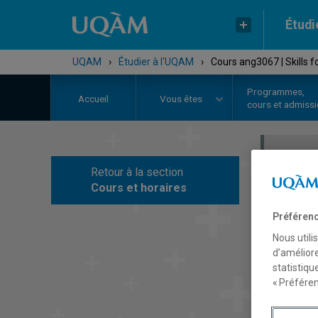
Étudi
UQAM
›
Étudier à l'UQAM
›
Cours ang3067 | Skills fo
Programmes,
Accueil
Vous êtes
cours et admiss
Retour à la section
C
Cours et horaires
Préférenc
Nous utili
d’améliore
statistiqu
« Préféren