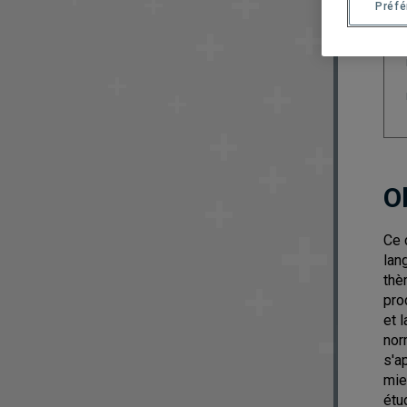
Préf
O
Ce 
lan
thè
pro
et 
nor
s'a
mie
étu