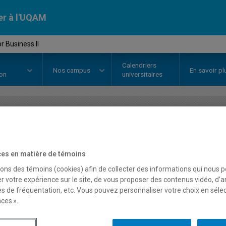
er à l'UQAM
r Business II
Calendriers
Nos
campus
En savoir pl
ion
universitaires
OURS
//
ang3067
-
Skills for Busi
es en matière de témoins
sons des témoins (cookies) afin de collecter des informations qui nous 
Description
Horaire - Été 2026
Horaire
r votre expérience sur le site, de vous proposer des contenus vidéo, d’a
es de fréquentation, etc. Vous pouvez personnaliser votre choix en séle
ces ».