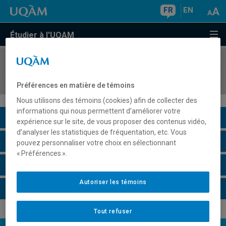
FR
EN
Étudier à l'UQAM
COURS
//
ang3156
Syntax II
Préférences en matière de témoins
Nous utilisons des témoins (cookies) afin de collecter des
informations qui nous permettent d’améliorer votre
Description du cours
expérience sur le site, de vous proposer des contenus vidéo,
d’analyser les statistiques de fréquentation, etc. Vous
Horaire - Été 2026
pouvez personnaliser votre choix en sélectionnant
« Préférences ».
Horaire - Automne 2026
Autoriser les témoins
Horaire - Hiver 2027
Tout refuser