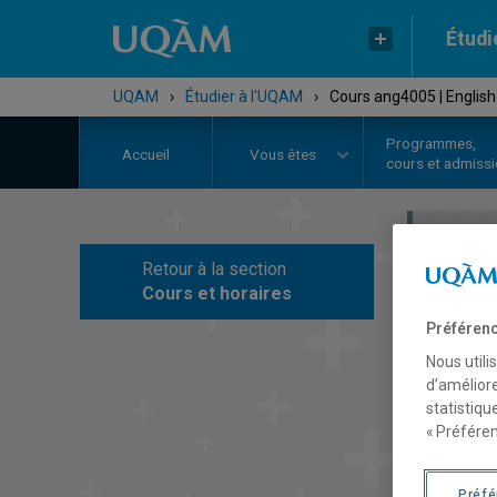
Étudi
UQAM
›
Étudier à l'UQAM
›
Cours ang4005 | English
Programmes,
Accueil
Vous êtes
cours et admiss
Retour à la section
C
Cours et horaires
Préférenc
Nous utili
d’améliore
statistiqu
« Préféren
Préf