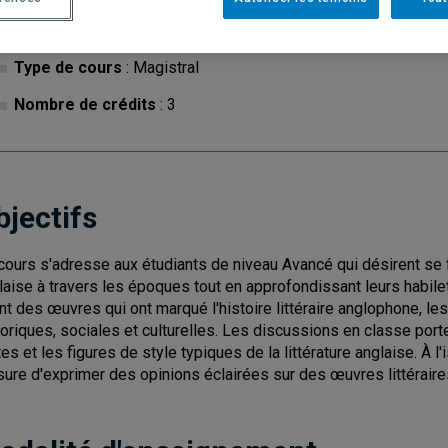
Cycle
: 1
Discipl
Type de cours
: Magistral
Nombre de crédits
: 3
bjectifs
cours s'adresse aux étudiants de niveau Avancé qui désirent se fa
laise à travers les époques tout en approfondissant leurs habilet
ant des œuvres qui ont marqué l'histoire littéraire anglophone, 
toriques, sociales et culturelles. Les discussions en classe porte
tes et les figures de style typiques de la littérature anglaise. À l
ure d'exprimer des opinions éclairées sur des œuvres littérair