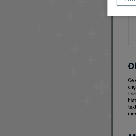
O
Ce 
ang
lis
his
tex
mes