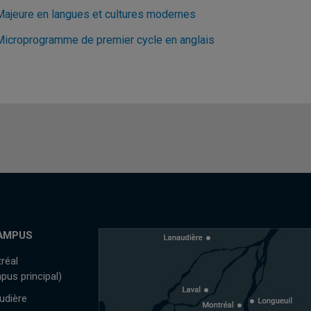
Majeure en langues et cultures modernes
Microprogramme de premier cycle en anglais
AMPUS
réal
pus principal)
udière