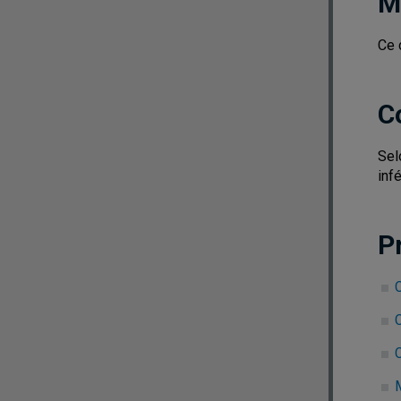
M
Ce 
C
Sel
infé
P
C
C