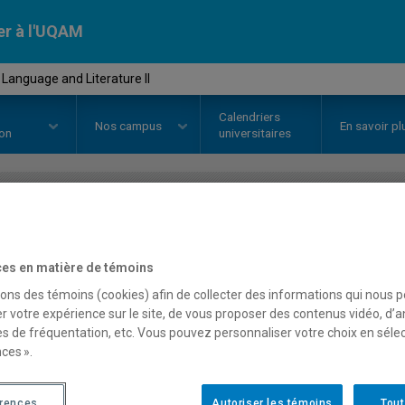
er à l'UQAM
 Language and Literature II
Calendriers
Nos
campus
En savoir pl
ion
universitaires
OURS
//
ang4005
-
English Langua
es en matière de témoins
sons des témoins (cookies) afin de collecter des informations qui nous 
Description
Horaire - Été 2026
Horaire
r votre expérience sur le site, de vous proposer des contenus vidéo, d’a
es de fréquentation, etc. Vous pouvez personnaliser votre choix en séle
ces ».
érences
Autoriser les témoins
Tout