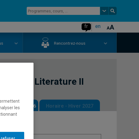
fr
en
us
Rencontrez-nous
ge and Literature II
permettent
 - Automne 2026
Horaire - Hiver 2027
nalyser les
ctionnant
 refuser