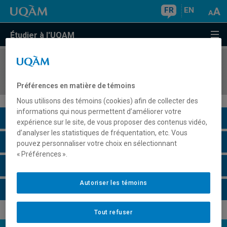
FR
EN
Étudier à l'UQAM
COURS
//
edm4312
Atelier de radio II
Préférences en matière de témoins
Nous utilisons des témoins (cookies) afin de collecter des
informations qui nous permettent d’améliorer votre
Description du cours
expérience sur le site, de vous proposer des contenus vidéo,
d’analyser les statistiques de fréquentation, etc. Vous
Horaire - Été 2026
pouvez personnaliser votre choix en sélectionnant
« Préférences ».
Horaire - Automne 2026
Autoriser les témoins
Horaire - Hiver 2027
Tout refuser