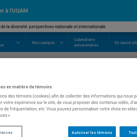
er à l'UQAM
de la diversité: perspectives nationale et internationale
Calendriers
Nos
campus
En savoir pl
ion
universitaires
OURS
//
orh2202
-
Gestion de la d
es en matière de témoins
nationale et internationa
sons des témoins (cookies) afin de collecter des informations qui nous 
r votre expérience sur le site, de vous proposer des contenus vidéo, d’a
es de fréquentation, etc. Vous pouvez personnaliser votre choix en séle
ces ».
Description
Horaire - Été 2026
Horaire
érences
Autoriser les témoins
Tout