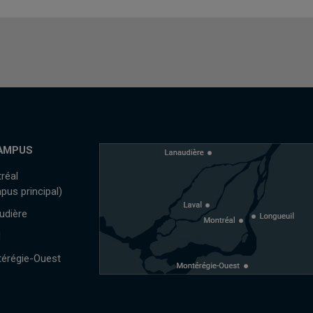
AMPUS
réal
pus principal)
udière
l
érégie-Ouest