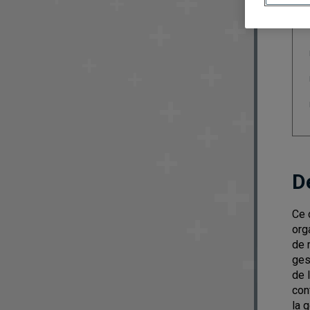
D
Ce 
org
de 
ges
de 
con
la 