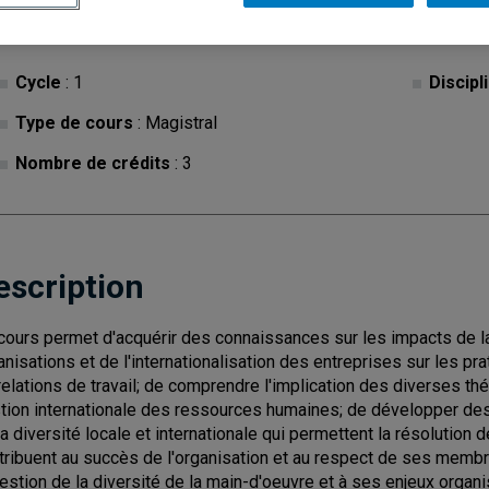
Cycle
: 1
Discipl
Type de cours
: Magistral
Nombre de crédits
: 3
escription
cours permet d'acquérir des connaissances sur les impacts de l
anisations et de l'internationalisation des entreprises sur les 
relations de travail; de comprendre l'implication des diverses th
tion internationale des ressources humaines; de développer des
la diversité locale et internationale qui permettent la résolution
tribuent au succès de l'organisation et au respect de ses membr
gestion de la diversité de la main-d'oeuvre et à ses enjeux organ