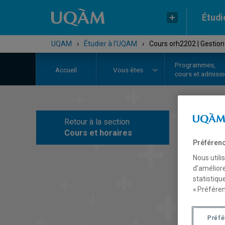
Étudi
UQAM
›
Étudier à l'UQAM
›
Cours orh2202 | Gestion 
Programmes,
Accueil
Vous êtes
cours et admiss
Retour à la section
C
Cours et horaires
Préférenc
Nous utili
d’améliore
statistiqu
« Préféren
Préf