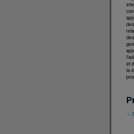
inte
con
app
des
rel
des
ges
app
l'a
et 
la 
pro
P