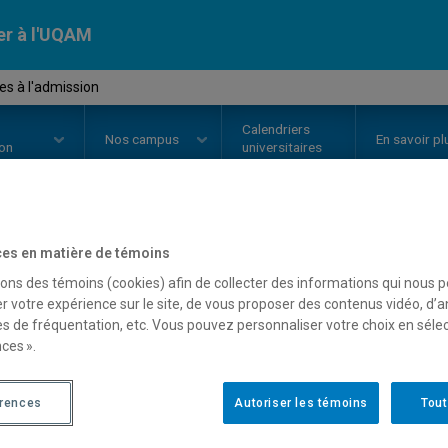
er à l'UQAM
es à l'admission
Calendriers
Nos
campus
En savoir pl
ion
universitaires
ne
demande d'ad
es en matière de témoins
sons des témoins (cookies) afin de collecter des informations qui nous 
r votre expérience sur le site, de vous proposer des contenus vidéo, d’a
es de fréquentation, etc. Vous pouvez personnaliser votre choix en séle
ces ».
érences
Autoriser les témoins
Tout
épôt des pièces requises à l