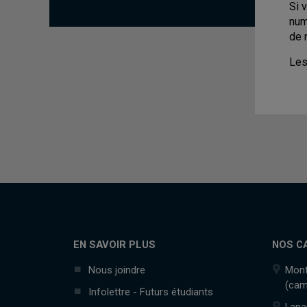
Si 
num
de 
Les
EN SAVOIR PLUS
NOS C
Nous joindre
Mont
(cam
Infolettre - Futurs étudiants