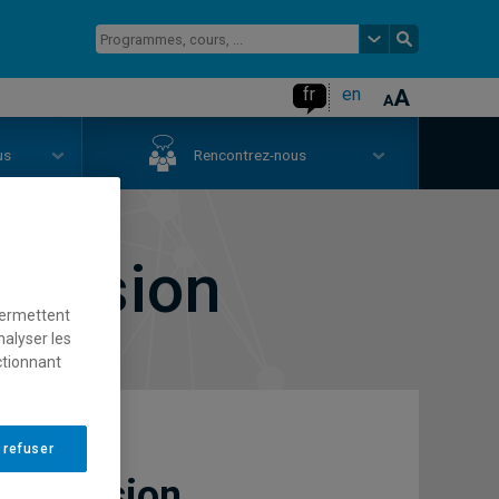
fr
en
us
Rencontrez-nous
mission
permettent
nalyser les
ctionnant
 refuser
'admission