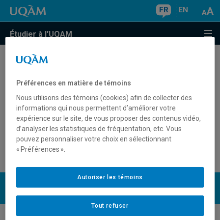
FR
EN
Étudier à l'UQAM
Est-ce qu'un étudiant libre doit
effectuer les mêmes travaux qu'un
Préférences en matière de témoins
étudiant dans un programme?
Nous utilisons des témoins (cookies) afin de collecter des
informations qui nous permettent d’améliorer votre
expérience sur le site, de vous proposer des contenus vidéo,
d’analyser les statistiques de fréquentation, etc. Vous
Oui. Les évaluations (travaux et examens) sont les
pouvez personnaliser votre choix en sélectionnant
« Préférences ».
mêmes pour tous les étudiants inscrits à un cours.
Autoriser les témoins
UQAM
Nous joindre
Tout refuser