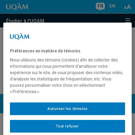
FR
EN
Étudier à l'UQAM
Je voudrais participer à la collation des grades
de mon programme, où m'adresser?
Préférences en matière de témoins
Nous utilisons des témoins (cookies) afin de collecter des
Vais-je recevoir mon diplôme ou mon attestation
informations qui nous permettent d’améliorer votre
à la collation des grades?
expérience sur le site, de vous proposer des contenus vidéo,
d’analyser les statistiques de fréquentation, etc. Vous
pouvez personnaliser votre choix en sélectionnant
« Préférences ».
UQAM
Nous joindre
Autoriser les témoins
Tout refuser