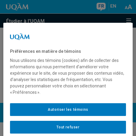
FR
EN
Étudier à l'UQAM
Où obtenir de l'information sur les
frais de scolarité?
Préférences en matière de témoins
Nous utilisons des témoins (cookies) afin de collecter des
informations qui nous permettent d’améliorer votre
expérience sur le site, de vous proposer des contenus vidéo,
Le détail des
frais de scolarité, des droits de scolarité et
d’analyser les statistiques de fréquentation, etc. Vous
des frais connexes
est disponible sur le site des
pouvez personnaliser votre choix en sélectionnant
Comptes étudiants.
« Préférences ».
UQAM
Autoriser les témoins
Nous joindre
Tout refuser