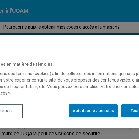
er à l'UQAM
›
Pourquoi ne puis-je obtenir mes codes d'accès à la maison?
Calendriers
Nos
campus
En savoir pl
ion
universitaires
es en matière de témoins
sons des témoins (cookies) afin de collecter des informations qui nous 
ourquoi ne puis-je obtenir 
r votre expérience sur le site, de vous proposer des contenus vidéo, d’a
es de fréquentation, etc. Vous pouvez personnaliser votre choix en séle
ces ».
a maison?
érences
Autoriser les témoins
Tout
 pages qui permettent de recevoir son NIP et son code MS par cou
 murs de l’UQAM pour des raisons de sécurité.