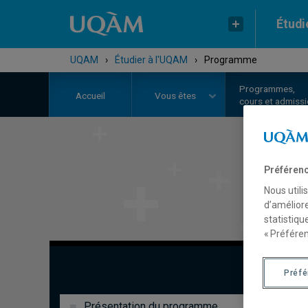
Étudi
UQAM
›
Étudier à l'UQAM
›
Programme
Programmes,
Accueil
Vous êtes
cours et admiss
Préférenc
Nous utili
d’améliore
statistiqu
« Préféren
Préf
Présentation du programme