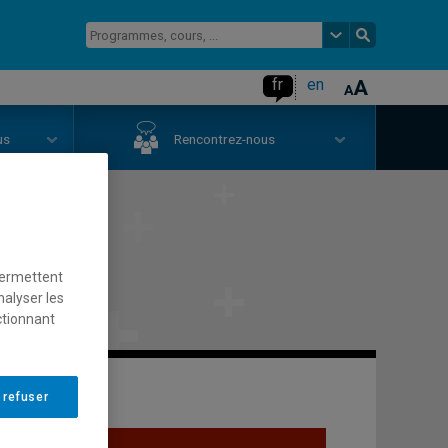
fr
en
us
Rencontrez-nous
permettent
nalyser les
ctionnant
 refuser