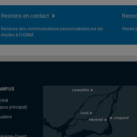
Restons en contact
Renco
Recevez des communications personnalisées sur les
Venez p
études à l'UQAM.
AMPUS
réal
pus principal)
udière
l
érégie-Ouest