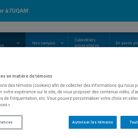
er à l'UQAM
Calendriers
Nos
campus
En savoir pl
ion
universitaires
Aucun résultat
es en matière de témoins
sons des témoins (cookies) afin de collecter des informations qui nous 
r votre expérience sur le site, de vous proposer des contenus vidéo, d’a
es de fréquentation, etc. Vous pouvez personnaliser votre choix en séle
ces ».
érences
Autoriser les témoins
Tout