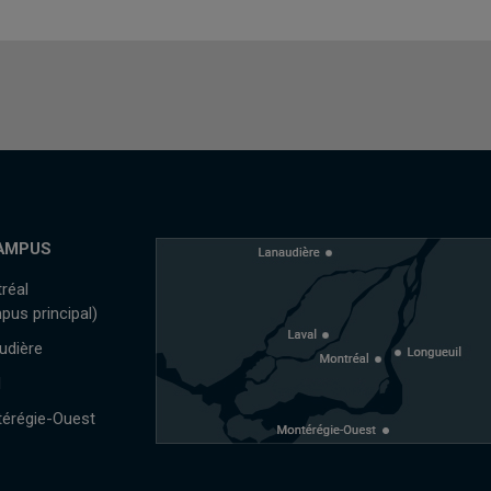
AMPUS
réal
pus principal)
udière
l
érégie-Ouest