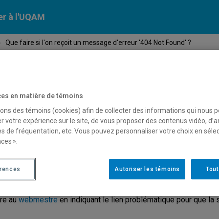
er à l'UQAM
›
Que faire si l'on reçoit un message d'erreur '404 Not Found' ?
Calendriers
Nos
campus
En savoir pl
ion
universitaires
es en matière de témoins
sons des témoins (cookies) afin de collecter des informations qui nous 
r votre expérience sur le site, de vous proposer des contenus vidéo, d’a
ue faire si l'on reçoit un me
es de fréquentation, etc. Vous pouvez personnaliser votre choix en séle
ces ».
ot Found' ?
érences
Autoriser les témoins
Tout
ire au
webmestre
en indiquant le lien problématique pour que la s