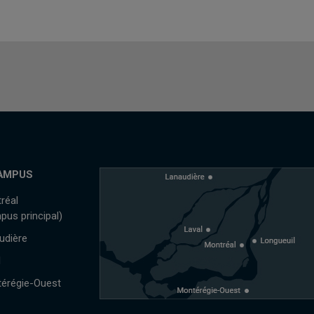
AMPUS
réal
pus principal)
udière
l
érégie-Ouest