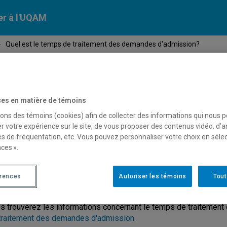
er à l'UQAM
›
Quel est le temps de traitement des demandes d'admission?
Calendriers
Nos
campus
En savoir pl
ion
universitaires
es en matière de témoins
sons des témoins (cookies) afin de collecter des informations qui nous 
r votre expérience sur le site, de vous proposer des contenus vidéo, d’a
uel est le temps de traitem
es de fréquentation, etc. Vous pouvez personnaliser votre choix en séle
ces ».
'admission?
érences
Autoriser les témoins
Tout
s trouverez les informations concernant le temps de traitemen
traitement des demandes d'admission
.