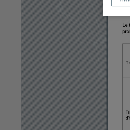
Préf
Le 
pro
T
Tr
d'