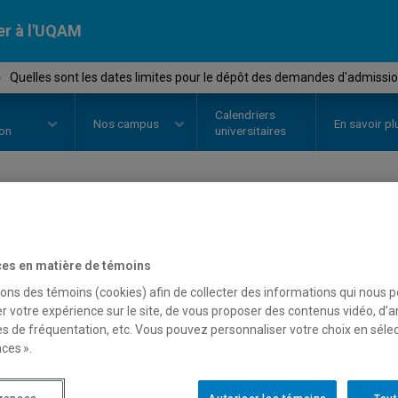
er à l'UQAM
›
Quelles sont les dates limites pour le dépôt des demandes d'admissi
Calendriers
Nos
campus
En savoir pl
ion
universitaires
uelles sont les dates limites
es en matière de témoins
emandes d'admission?
sons des témoins (cookies) afin de collecter des informations qui nous 
r votre expérience sur le site, de vous proposer des contenus vidéo, d’a
es de fréquentation, etc. Vous pouvez personnaliser votre choix en séle
ces ».
sultez les liens suivants pour connaître l'ensemble des dates li
Dates limites d'admission au premier cycle