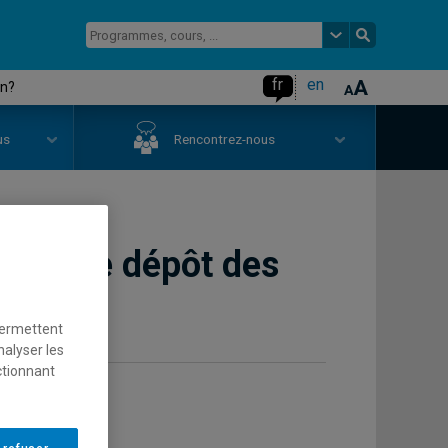
fr
en
on?
us
Rencontrez-nous
 pour le dépôt des
permettent
nalyser les
ctionnant
mites :