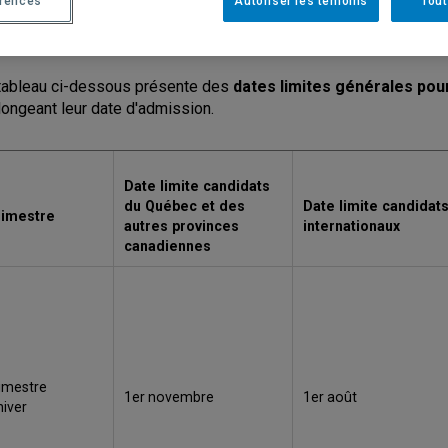
érences
Autoriser les témoins
Tout
Dates limites aux cycles supérieurs
tableau ci-dessous présente des
dates limites générales pou
longeant leur date d'admission.
Date limite candidats
du Québec et des
Date limite candidat
rimestre
autres provinces
internationaux
canadiennes
imestre
1er novembre
1er août
hiver