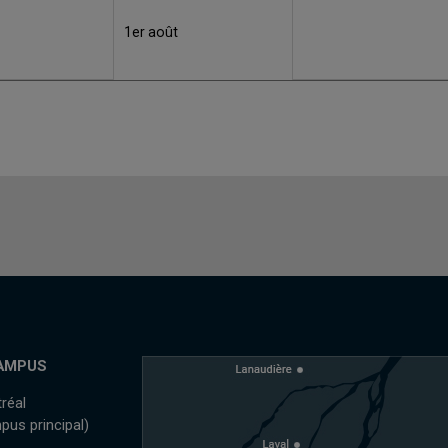
1er août
AMPUS
réal
pus principal)