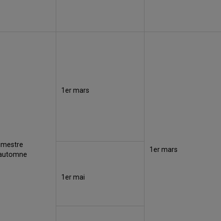
1er mars
imestre
1er mars
'automne
1er mai