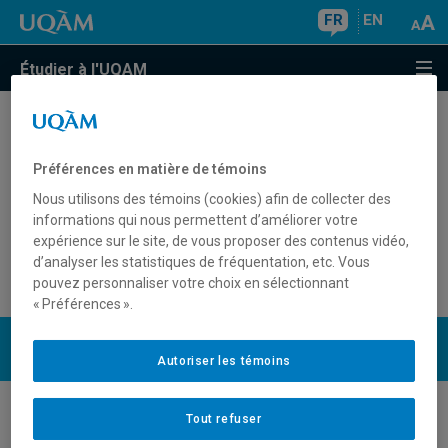
FR
EN
Étudier à l'UQAM
Quels sont les cours offerts
exclusivement par Internet?
Préférences en matière de témoins
Nous utilisons des témoins (cookies) afin de collecter des
informations qui nous permettent d’améliorer votre
expérience sur le site, de vous proposer des contenus vidéo,
L'information sur les cours offerts exclusivement par
d’analyser les statistiques de fréquentation, etc. Vous
Internet est disponible à la page
Cours offerts en ligne
.
pouvez personnaliser votre choix en sélectionnant
« Préférences ».
UQAM
Nous joindre
Autoriser les témoins
Tout refuser