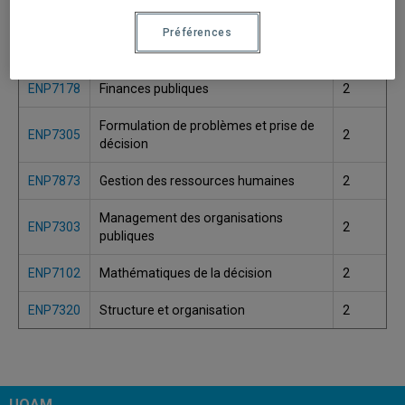
ENP7114
Droit administratif
2
Préférences
ENP7429
Droit municipal
2
ENP7178
Finances publiques
2
Formulation de problèmes et prise de
ENP7305
2
décision
ENP7873
Gestion des ressources humaines
2
Management des organisations
ENP7303
2
publiques
ENP7102
Mathématiques de la décision
2
ENP7320
Structure et organisation
2
UQAM