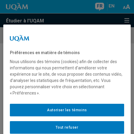
FR
EN
Étudier à l'UQAM
Cours
et horaires
Préférences en matière de témoins
Recherche de cours
Nous utilisons des témoins (cookies) afin de collecter des
informations qui nous permettent d’améliorer votre
expérience sur le site, de vous proposer des contenus vidéo,
d’analyser les statistiques de fréquentation, etc. Vous
pouvez personnaliser votre choix en sélectionnant
« Préférences ».
Autoriser les témoins
Sigle
Titre du cours
Cycle
ENP7821
Comptabilité, outil de prise de décision
2
Tout refuser