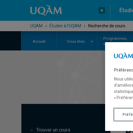
Étudi
UQAM
›
Étudier à l'UQAM
›
Recherche de cours
Programmes,
Accueil
Vous êtes
cours et admiss
Préférenc
Nous utili
d’améliore
statistiqu
« Préféren
Préf
R
Trouver un cours