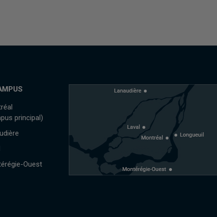
AMPUS
réal
pus principal)
udière
l
érégie-Ouest