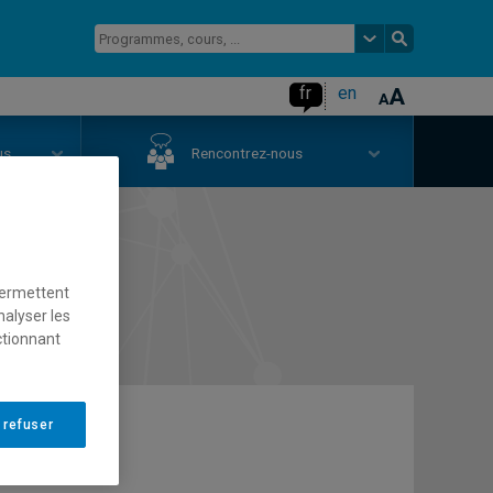
fr
en
us
Rencontrez-nous
s
permettent
nalyser les
ctionnant
 refuser