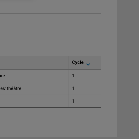
Cycle
ire
1
les: théâtre
1
1