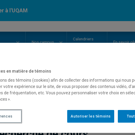
er à l'UQAM
Calendriers
Nos
campus
En savoir pl
ion
universitaires
Cours
et horaire
es en matière de témoins
sons des témoins (cookies) afin de collecter des informations qui nous 
r votre expérience sur le site, de vous proposer des contenus vidéo, d’a
es de fréquentation, etc. Vous pouvez personnaliser votre choix en séle
ces ».
érences
Autoriser les témoins
Tout
echerche de cours