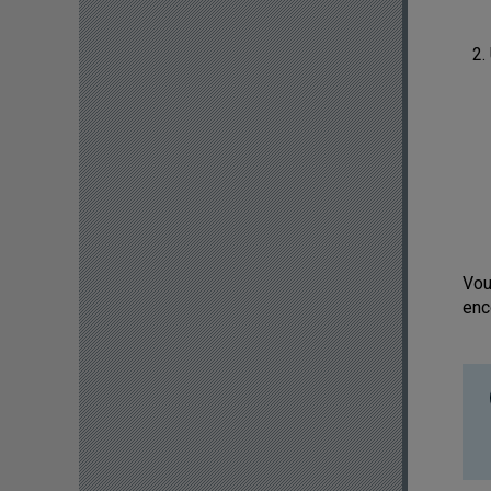
Vou
enc