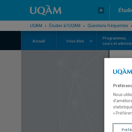
Étudi
UQAM
›
Étudier à l'UQAM
›
Questions fréquentes
Programmes,
Accueil
Vous êtes
cours et admiss
O
Préférenc
l
Nous utili
d’améliore
statistiqu
« Préféren
Vo
Préf