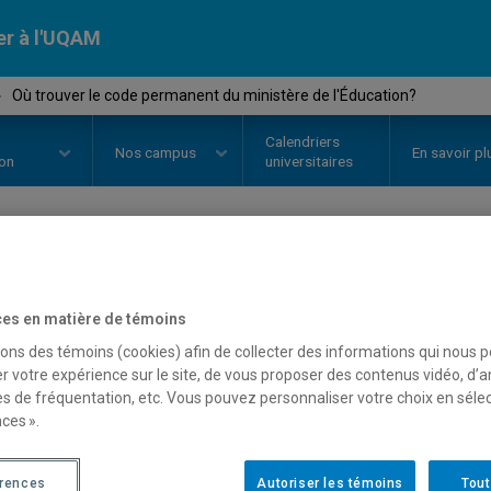
er à l'UQAM
›
Où trouver le code permanent du ministère de l'Éducation?
Calendriers
Nos
campus
En savoir pl
ion
universitaires
ù trouver le code permanent
es en matière de témoins
'Éducation?
sons des témoins (cookies) afin de collecter des informations qui nous 
r votre expérience sur le site, de vous proposer des contenus vidéo, d’a
es de fréquentation, etc. Vous pouvez personnaliser votre choix en séle
ces ».
us avez déjà étudié au Québec
érences
Autoriser les témoins
Tout