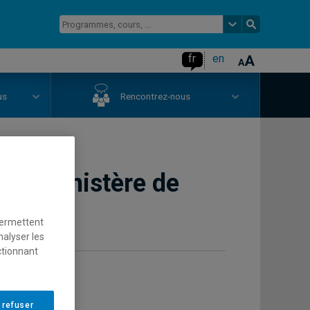
fr
en
us
Rencontrez-nous
 du ministère de
permettent
nalyser les
ctionnant
 refuser