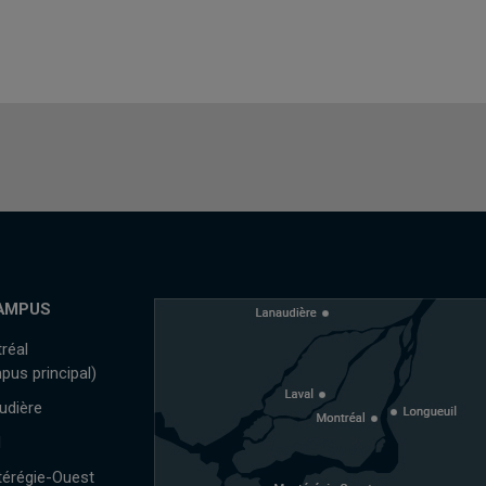
AMPUS
réal
pus principal)
udière
l
érégie-Ouest