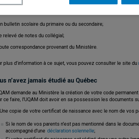
code permanent du ministère de l’Éducation, qui est un identifian
n bulletin scolaire du primaire ou du secondaire;
e relevé de notes du collégial;
toute correspondance provenant du Ministère.
r plus d’information à ce sujet, vous pouvez consulter le site du
us n’avez jamais étudié au Québec
QAM demande au Ministère la création de votre code permanent u
r ce faire, l'UQAM doit avoir en sa possession les documents su
Une copie de votre certificat de naissance avec le nom de vos p
Si le nom de vos parents n'est pas mentionné dans le document
accompagné d'une
déclaration solennelle
;