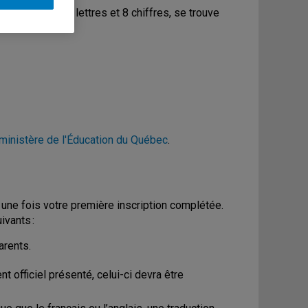
t composé de 4 lettres et 8 chiffres, se trouve
ministère de l'Éducation du Québec
.
ne fois votre première inscription complétée.
ivants :
arents.
 officiel présenté, celui-ci devra être