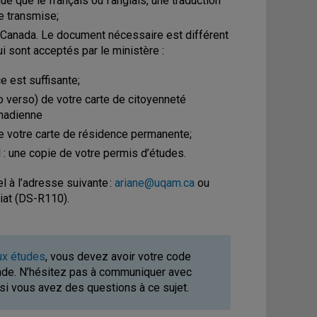
ue que le français ou l’anglais, une traduction
e transmise;
au Canada. Le document nécessaire est différent
 sont acceptés par le ministère :
e est suffisante;
o verso) de votre carte de citoyenneté
anadienne
e votre carte de résidence permanente;
 : une copie de votre permis d’études.
 à l’adresse suivante :
ariane@uqam.ca
ou
iat (DS-R110).
ux études
, vous devez avoir votre code
nde. N’hésitez pas à communiquer avec
si vous avez des questions à ce sujet.