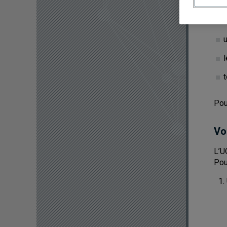
Le 
sur
u
l
Pou
Vo
L’U
Pou