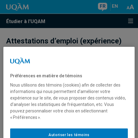
FR
EN
Étudier à l'UQAM
Attestations d’emploi (expérience)
J'ai déjà fait une demande d'admission à
l'UQAM, dois-je à nouveau fournir tous les
Préférences en matière de témoins
renseignements pertinents sur mes études
Nous utilisons des témoins (cookies) afin de collecter des
informations qui nous permettent d’améliorer votre
et mes emplois?
expérience sur le site, de vous proposer des contenus vidéo,
d’analyser les statistiques de fréquentation, etc. Vous
Si vous croyez être admissible sur la base d'un diplôme,
pouvez personnaliser votre choix en sélectionnant
d'un relevé de notes ou d'une attestation d'emploi présent
« Préférences ».
dans un précédent dossier d'admission, vous devez
mentionner cet acquis dans votre formulaire d'admission
dans la section appropriée (études ou emploi), à défaut de
Autoriser les témoins