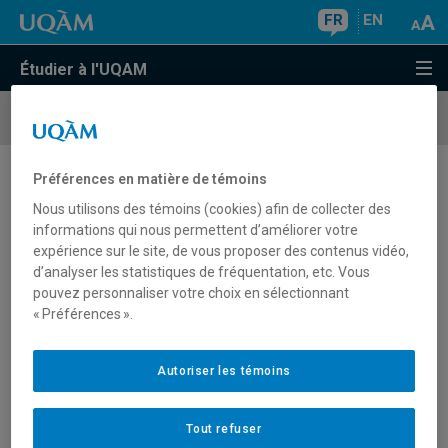
FR
EN
Étudier à l'UQAM
Calendriers
universitaires
Préférences en matière de témoins
Calendrier universitaire 2018-2019
Nous utilisons des témoins (cookies) afin de collecter des
informations qui nous permettent d’améliorer votre
expérience sur le site, de vous proposer des contenus vidéo,
d’analyser les statistiques de fréquentation, etc. Vous
pouvez personnaliser votre choix en sélectionnant
En cas de disparité entre les dates affichées sur
« Préférences ».
cette page et le
Calendrier universitaire des études
er
de 1
cycle et de cycles supérieurs 2018-2019
Autoriser les témoins
(PDF), ce dernier a priorité.
À moins d'indications contraires, les dates
Tout refuser
concernent tous les étudiants.