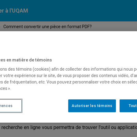
er à l'UQAM
›
Comment convertir une pièce en format PDF?
Calendriers
Nos
campus
En savoir pl
ion
universitaires
es en matière de témoins
sons des témoins (cookies) afin de collecter des informations qui nous 
r votre expérience sur le site, de vous proposer des contenus vidéo, d’a
omment convertir une pièce
es de fréquentation, etc. Vous pouvez personnaliser votre choix en séle
ces ».
érences
Autoriser les témoins
Tout
sieurs systèmes d'exploitation, outils en ligne et applications m
mat PDF.
 recherche en ligne vous permettra de trouver l'outil ou applicati