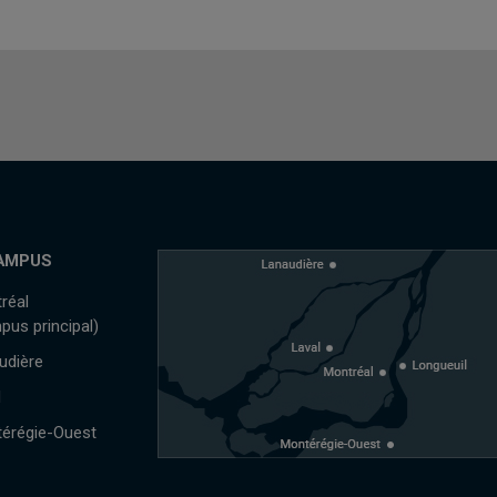
AMPUS
réal
pus principal)
udière
l
érégie-Ouest