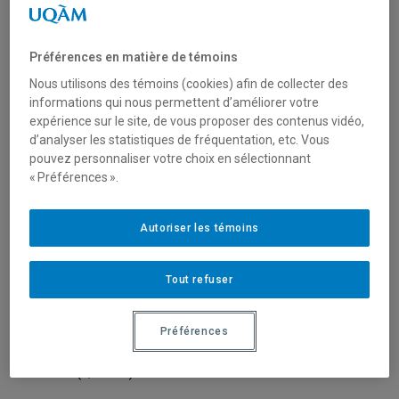
Vous trouverez la procédure pour numériser les
Préférences en matière de témoins
documents à l'adresse
suivante:
https://etudier.uqam.ca/numerisation-documents
Nous utilisons des témoins (cookies) afin de collecter des
informations qui nous permettent d’améliorer votre
Si vous avez déposé une demande d'admission papier
expérience sur le site, de vous proposer des contenus vidéo,
ou avez atteint le nombre maximum de document qu'il est
d’analyser les statistiques de fréquentation, etc. Vous
possible de joindre à votre compte d'admission en ligne,
pouvez personnaliser votre choix en sélectionnant
vous devez envoyer les documents accompagnés de la
« Préférences ».
fiche d'identification personnelle (pour
une demande d'admission papier) ou du bordereau
Autoriser les témoins
personnalisé (pour une demande d'admission en ligne) à
l’adresse suivante :
Tout refuser
Université du Québec à Montréal
Registrariat - Admission
Case postale 6190
Préférences
Succursale Centre-ville
Montréal (Québec) H3C 4N6