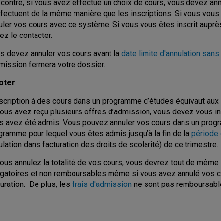
 contre, si vous avez effectué un choix de cours, vous devez annu
ffectuent de la même manière que les inscriptions. Si vous vous 
uler vos cours avec ce système. Si vous vous êtes inscrit aupr
ez le contacter.
s devez annuler vos cours avant la
date limite d'annulation sans 
dmission fermera votre dossier.
oter
nscription à des cours dans un programme d’études équivaut aux
vous avez reçu plusieurs offres d’admission, vous devez vous in
s avez été admis. Vous pouvez annuler vos cours dans un progr
gramme pour lequel vous êtes admis jusqu’à la fin de la
période 
ulation dans facturation des droits de scolarité) de ce trimestre.
vous annulez la totalité de vos cours, vous devrez tout de même 
igatoires et non remboursables même si vous avez annulé vos co
turation. De plus, les
frais d'admission
ne sont pas remboursabl