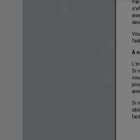
Par
s'e
ann
dev
Vou
l'a
À n
L'i
Si 
vou
pro
ann
Si 
obl
fac