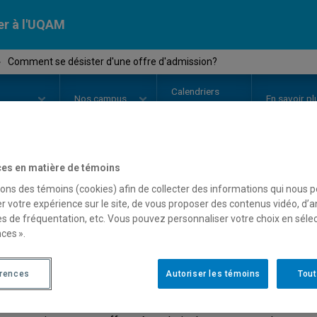
er à l'UQAM
›
Comment se désister d'une offre d'admission?
Calendriers
Nos
campus
En savoir pl
ion
universitaires
es en matière de témoins
omment se désister d'une of
sons des témoins (cookies) afin de collecter des informations qui nous 
r votre expérience sur le site, de vous proposer des contenus vidéo, d’a
es de fréquentation, etc. Vous pouvez personnaliser votre choix en séle
ces ».
r valider une admission dans un programmes d'études, un candida
érences
Autoriser les témoins
Tout
vous n'avez pas procédé à une inscription à des cours, vous n'ave
istement. Votre offre d'admission sera automatiquement fermée 