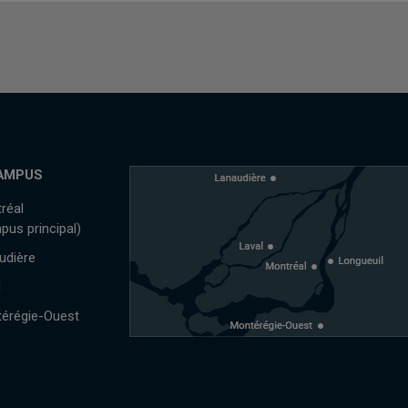
AMPUS
réal
pus principal)
udière
l
érégie-Ouest