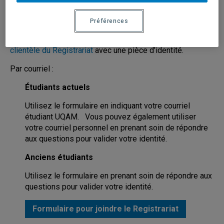
Par téléphone : Communiquer avec le
service à la clientèle
du Registrariat
.
Préférences
En personne : Se présenter au
comptoir du service à la
clientèle du Registrariat
avec une pièce d’identité.
Par courriel :
Étudiants actuels
Utilisez le formulaire en indiquant votre courriel
étudiant UQAM. Vous pouvez également utiliser
votre courriel personnel en prenant soin de répondre
aux questions pour valider votre identité.
Anciens étudiants
Utilisez le formulaire en prenant soin de répondre aux
questions pour valider votre identité.
Formulaire pour joindre le Registrariat