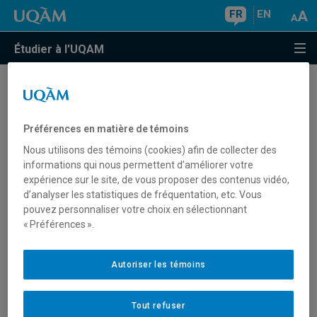
FR
EN
Étudier à l'UQAM
Comment puis-je récupérer mon NIP?
Préférences en matière de témoins
Nous utilisons des témoins (cookies) afin de collecter des
Voici les différentes façons d'obtenir votre NIP :
informations qui nous permettent d’améliorer votre
En ligne :
expérience sur le site, de vous proposer des contenus vidéo,
d’analyser les statistiques de fréquentation, etc. Vous
Admission en ligne
Le NIP est disponible dès qu'une
pouvez personnaliser votre choix en sélectionnant
demande est validée par le Registrariat (section
« Préférences ».
"Identification" / Lien "Afficher le NIP").
Obtention de vos informations d'accès
(vous devez
Autoriser les témoins
avoir un numéro d'assurance sociale à votre dossier
étudiant)
Tout refuser