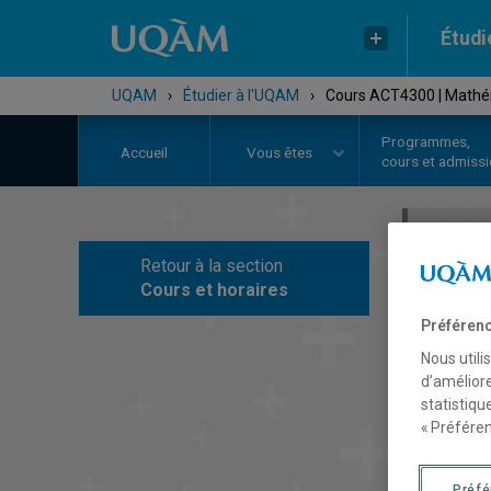
Étudi
UQAM
›
Étudier à l'UQAM
›
Cours ACT4300 | Mathém
Programmes,
Accueil
Vous êtes
cours et admiss
Retour à la section
C
Cours et horaires
Préférenc
Nous utili
d’améliore
statistiqu
« Préféren
Préf