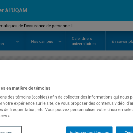
er à l'UQAM
atiques de l'assurance de personne II
Calendriers
Nos
campus
En savoir pl
ion
universitaires
OURS
//
ACT4300
-
Mathématique
es en matière de témoins
personne II
sons des témoins (cookies) afin de collecter des informations qui nous 
r votre expérience sur le site, de vous proposer des contenus vidéo, d’a
es de fréquentation, etc. Vous pouvez personnaliser votre choix en séle
Description
Horaire - Été 2026
Horaire
ces ».
érences
Autoriser les témoins
Tout