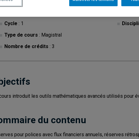
Cycle
: 1
Discipl
Type de cours
: Magistral
Nombre de crédits
: 3
bjectifs
cours introduit les outils mathématiques avancés utilisés pour év
ommaire du contenu
erves pour polices avec flux financiers annuels, réserves rétro