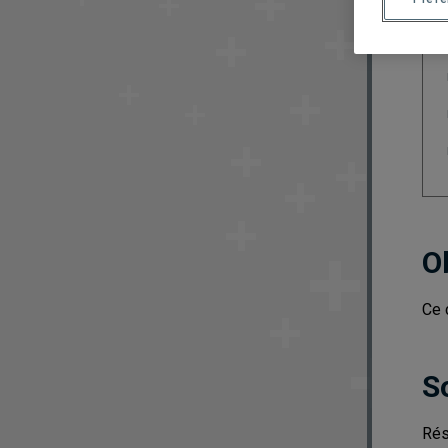
O
Ce 
S
Rés