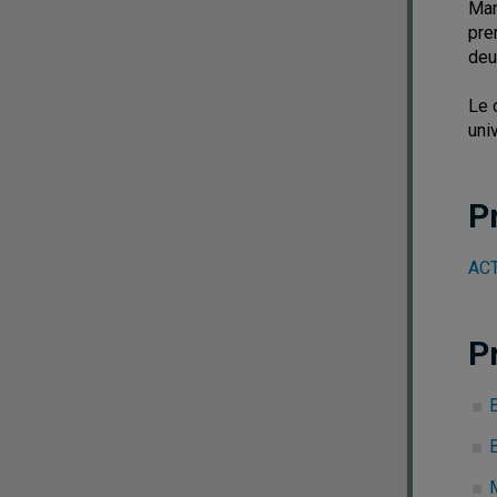
Mar
pre
deu
Le 
uni
P
ACT
P
B
M