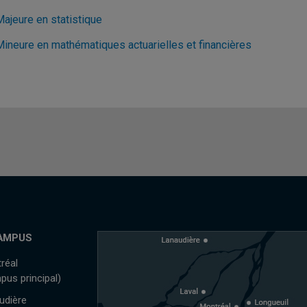
Majeure en statistique
Mineure en mathématiques actuarielles et financières
AMPUS
réal
pus principal)
udière