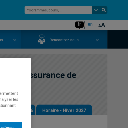
fr
en
us
Rencontrez-nous
s de l'assurance de
permettent
nalyser les
ctionnant
 - Automne 2026
Horaire - Hiver 2027
 refuser