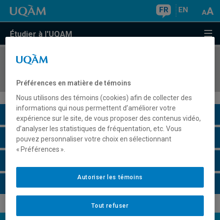
FR
EN
Étudier à l'UQAM
COURS
//
ACT5310
Mathématiques de la finance actuarielle II
Préférences en matière de témoins
Nous utilisons des témoins (cookies) afin de collecter des
informations qui nous permettent d’améliorer votre
Description du cours
expérience sur le site, de vous proposer des contenus vidéo,
d’analyser les statistiques de fréquentation, etc. Vous
Horaire - Été 2026
pouvez personnaliser votre choix en sélectionnant
« Préférences ».
Horaire - Automne 2026
Autoriser les témoins
Horaire - Hiver 2027
Tout refuser