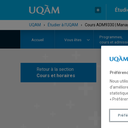
Étudi
UQAM
›
Étudier à l'UQAM
›
Cours ADM9330 | Manag
Programmes,
Accueil
Vous êtes
cours et admiss
Retour à la section
C
Préférenc
Cours et horaires
Nous utili
d’améliore
statistiqu
« Préféren
Préf