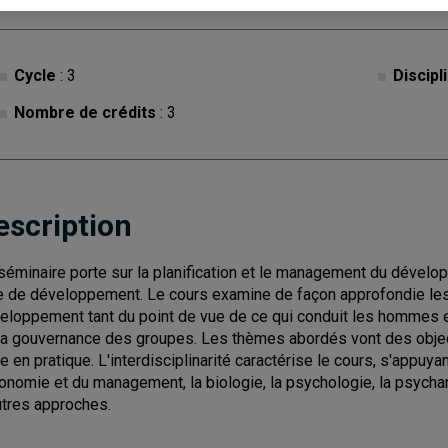
Cycle
: 3
Discipl
Nombre de crédits
: 3
escription
séminaire porte sur la planification et le management du dévelo
e de développement. Le cours examine de façon approfondie les
eloppement tant du point de vue de ce qui conduit les hommes e
la gouvernance des groupes. Les thèmes abordés vont des objec
e en pratique. L'interdisciplinarité caractérise le cours, s'appu
conomie et du management, la biologie, la psychologie, la psychan
utres approches.