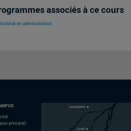
rogrammes associés à ce cours
Doctorat en administration
AMPUS
réal
pus principal)