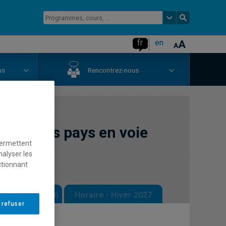
fr
en
us
Rencontrez-nous
ans les pays en voie
permettent
nalyser les
ctionnant
 - Automne 2026
Horaire - Hiver 2027
 refuser