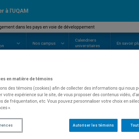
er à l'UQAM
ement dans les pays en voie de développement
Calendriers
Nos
campus
En savoir pl
ion
universitaires
OURS
//
ADM9330
-
Management d
es en matière de témoins
sons des témoins (cookies) afin de collecter des informations qui nous 
de développement
r votre expérience sur le site, de vous proposer des contenus vidéo, d’a
es de fréquentation, etc. Vous pouvez personnaliser votre choix en séle
ces ».
Description
Horaire - Été 2026
Horaire
érences
Autoriser les témoins
Tout