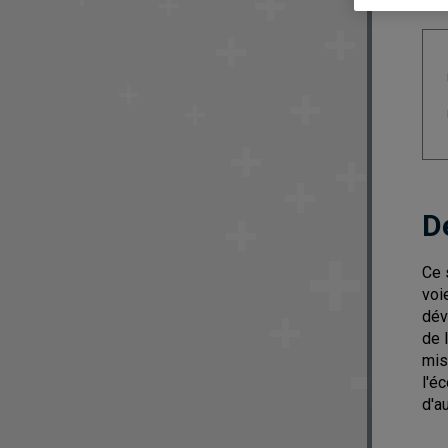
D
Ce 
voi
dév
de 
mis
l'é
d'a