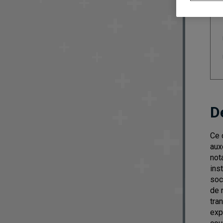
D
Ce 
aux
not
ins
soc
de 
tra
exp