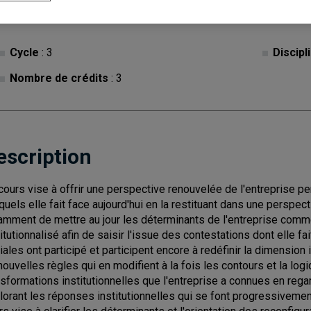
Cycle
: 3
Discipl
Nombre de crédits
: 3
escription
cours vise à offrir une perspective renouvelée de l'entreprise 
quels elle fait face aujourd'hui en la restituant dans une perspectiv
amment de mettre au jour les déterminants de l'entreprise comm
titutionnalisé afin de saisir l'issue des contestations dont elle fa
iales ont participé et participent encore à redéfinir la dimension i
nouvelles règles qui en modifient à la fois les contours et la lo
nsformations institutionnelles que l'entreprise a connues en reg
lorant les réponses institutionnelles qui se font progressivement