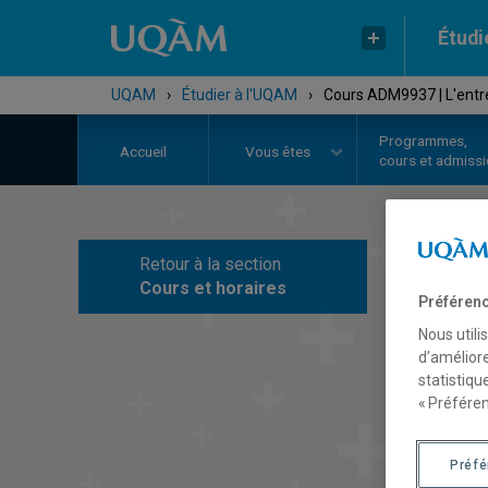
Étudi
UQAM
›
Étudier à l'UQAM
›
Cours ADM9937 | L'entre
Programmes,
Accueil
Vous êtes
cours et admiss
Retour à la section
C
Cours et horaires
Préférenc
Nous utili
d’améliore
statistiqu
« Préféren
Préf