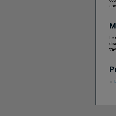
cou
soc
M
Le 
dis
tra
P