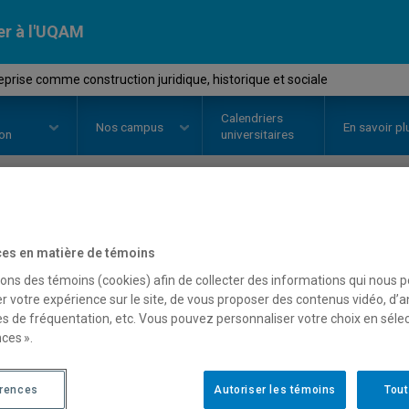
er à l'UQAM
prise comme construction juridique, historique et sociale
Calendriers
Nos
campus
En savoir pl
ion
universitaires
OURS
//
ADM9937
-
L'entreprise
es en matière de témoins
juridique, historique et s
sons des témoins (cookies) afin de collecter des informations qui nous 
r votre expérience sur le site, de vous proposer des contenus vidéo, d’a
es de fréquentation, etc. Vous pouvez personnaliser votre choix en séle
ces ».
Description
Horaire - Été 2026
Horaire
érences
Autoriser les témoins
Tout