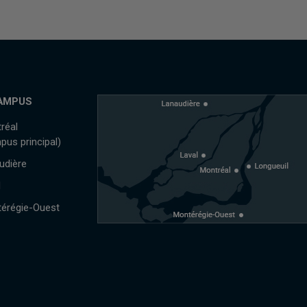
AMPUS
réal
pus principal)
udière
l
érégie-Ouest