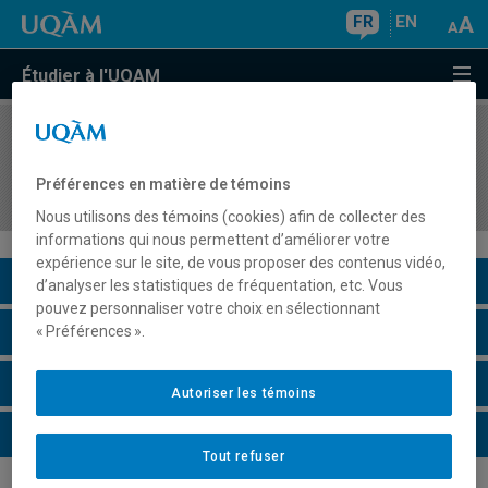
FR
EN
Étudier à l'UQAM
COURS
//
ADM9946
Projet : de l'organisation temporaire à la
Préférences en matière de témoins
projectification
Nous utilisons des témoins (cookies) afin de collecter des
informations qui nous permettent d’améliorer votre
expérience sur le site, de vous proposer des contenus vidéo,
Description du cours
d’analyser les statistiques de fréquentation, etc. Vous
pouvez personnaliser votre choix en sélectionnant
Horaire - Été 2026
« Préférences ».
Horaire - Automne 2026
Autoriser les témoins
Horaire - Hiver 2027
Tout refuser