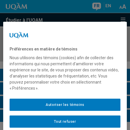
FR
EN
Étudier à l'UQAM
COURS
//
ADM9947
Innovations et dynamique du changement en
Préférences en matière de témoins
gestion des propriétés immobilières
Nous utilisons des témoins (cookies) afin de collecter des
informations qui nous permettent d’améliorer votre
expérience sur le site, de vous proposer des contenus vidéo,
Description du cours
d’analyser les statistiques de fréquentation, etc. Vous
pouvez personnaliser votre choix en sélectionnant
Horaire - Été 2026
« Préférences ».
Horaire - Automne 2026
Autoriser les témoins
Horaire - Hiver 2027
Tout refuser