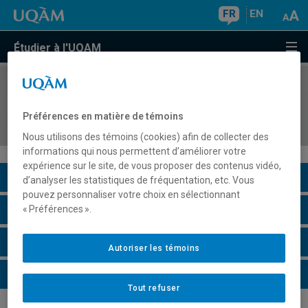
FR
EN
Étudier à l'UQAM
COURS
//
ADM9948
Enjeux contemporains et transversaux de la
Préférences en matière de témoins
recherche en stratégie
Nous utilisons des témoins (cookies) afin de collecter des
informations qui nous permettent d’améliorer votre
expérience sur le site, de vous proposer des contenus vidéo,
Description du cours
d’analyser les statistiques de fréquentation, etc. Vous
pouvez personnaliser votre choix en sélectionnant
Horaire - Été 2026
« Préférences ».
Horaire - Automne 2026
Autoriser les témoins
Horaire - Hiver 2027
Tout refuser