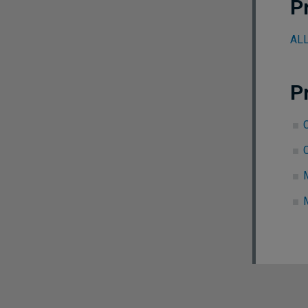
P
ALL
P
C