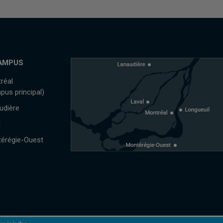
AMPUS
réal
pus principal)
udière
l
érégie-Ouest