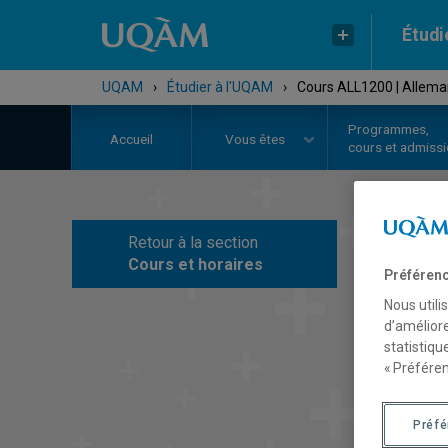
Étudi
UQAM
›
Étudier à l'UQAM
›
Cours ALL1200 | Alleman
Programmes,
Accueil
Vous êtes
cours et admiss
Retour à la section
C
Cours et horaires
Préférenc
Nous utili
d’améliore
statistiqu
« Préféren
Préf