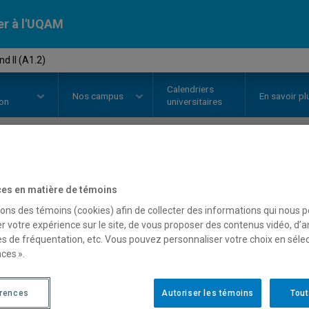
er à l'UQAM
d II (A1.2)
Calendriers
Nos
campus
En savoir pl
ion
universitaires
OURS
//
ALL1200
-
Allemand II (A
es en matière de témoins
sons des témoins (cookies) afin de collecter des informations qui nous 
r votre expérience sur le site, de vous proposer des contenus vidéo, d’a
Description
Horaire - Été 2026
Horaire
es de fréquentation, etc. Vous pouvez personnaliser votre choix en séle
ces ».
érences
Autoriser les témoins
Tout