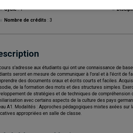
Cycle
: 1
Discipl
Nombre de crédits
: 3
escription
cours s'adresse aux étudiants qui ont une connaissance de base d
diants seront en mesure de communiquer à l'oral et à l'écrit de f
prendre des documents oraux et écrits courts et faciles. Acquisi
sodie, de la formation des mots et des structures simples. Exerc
eloppement de stratégies et de techniques de compréhension d
iliarisation avec certains aspects de la culture des pays germa
eau A1. Modalités : Approches pédagogiques mixtes axées sur la
catives appropriées en salle de classe.