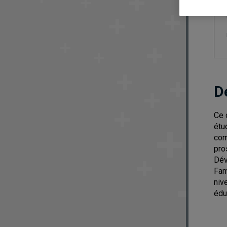
D
Ce 
étu
com
pro
Dév
Fam
niv
édu