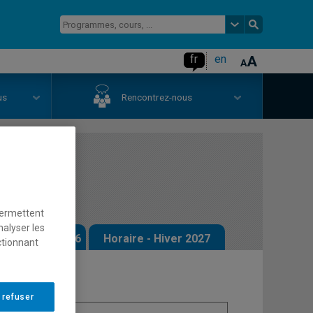
fr
en
us
Rencontrez-nous
1.2)
permettent
nalyser les
 - Automne 2026
Horaire - Hiver 2027
ctionnant
 refuser