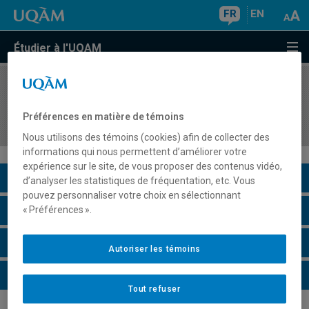
FR
EN
Étudier à l'UQAM
COURS
//
AOT7120
Analytique des données d'affaires - enjeux de
Préférences en matière de témoins
gestion
Nous utilisons des témoins (cookies) afin de collecter des
informations qui nous permettent d’améliorer votre
expérience sur le site, de vous proposer des contenus vidéo,
Description du cours
d’analyser les statistiques de fréquentation, etc. Vous
pouvez personnaliser votre choix en sélectionnant
Horaire - Été 2026
« Préférences ».
Horaire - Automne 2026
Autoriser les témoins
Horaire - Hiver 2027
Tout refuser