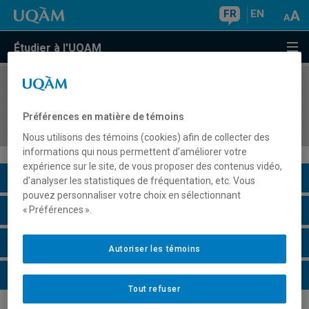
FR
EN
Étudier à l'UQAM
COURS
//
ASC7806
École et société : réussite scolaire et devenir
Préférences en matière de témoins
social
Nous utilisons des témoins (cookies) afin de collecter des
informations qui nous permettent d’améliorer votre
expérience sur le site, de vous proposer des contenus vidéo,
Description du cours
d’analyser les statistiques de fréquentation, etc. Vous
pouvez personnaliser votre choix en sélectionnant
Horaire - Été 2026
« Préférences ».
Horaire - Automne 2026
Autoriser les témoins
Horaire - Hiver 2027
Tout refuser