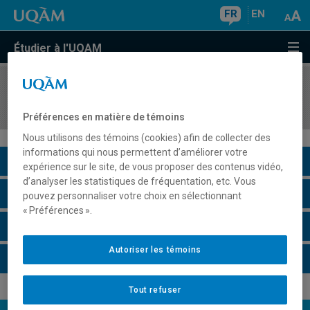
FR
EN
Étudier à l'UQAM
COURS
//
AVI1401
Atelier en dessin
Préférences en matière de témoins
Nous utilisons des témoins (cookies) afin de collecter des
informations qui nous permettent d’améliorer votre
Description du cours
expérience sur le site, de vous proposer des contenus vidéo,
d’analyser les statistiques de fréquentation, etc. Vous
Horaire - Été 2026
pouvez personnaliser votre choix en sélectionnant
« Préférences ».
Horaire - Automne 2026
Autoriser les témoins
Horaire - Hiver 2027
Tout refuser