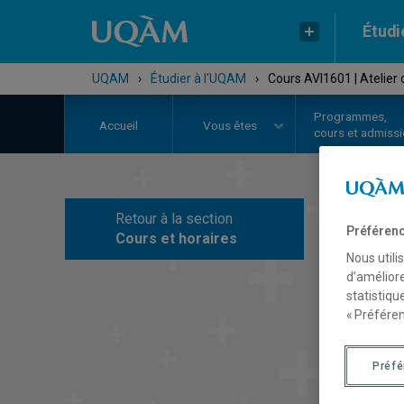
Étudi
UQAM
›
Étudier à l'UQAM
›
Cours AVI1601 | Atelier 
Programmes,
Accueil
Vous êtes
cours et admiss
Retour à la section
C
Préférenc
Cours et horaires
Nous utili
d’améliore
statistiqu
« Préféren
Préf