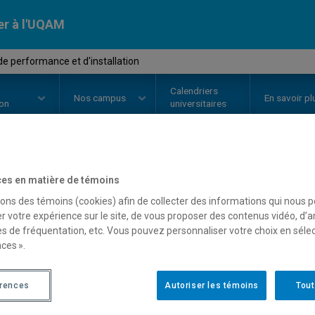
er à l'UQAM
de performance et d'installation
Calendriers
Nos
campus
En savoir pl
ion
universitaires
OURS
//
AVI1601
-
Atelier de per
es en matière de témoins
sons des témoins (cookies) afin de collecter des informations qui nous 
d'installation
r votre expérience sur le site, de vous proposer des contenus vidéo, d’a
es de fréquentation, etc. Vous pouvez personnaliser votre choix en séle
ces ».
Description
Horaire - Été 2026
Horaire
érences
Autoriser les témoins
Tout