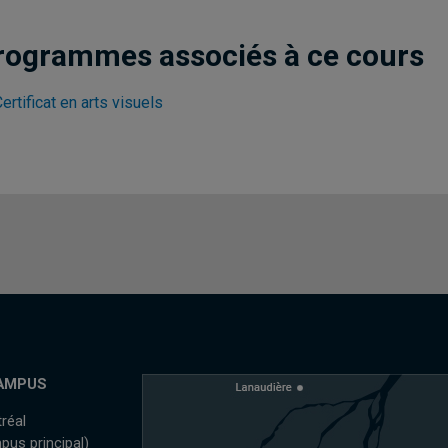
rogrammes associés à ce cours
ertificat en arts visuels
AMPUS
réal
pus principal)