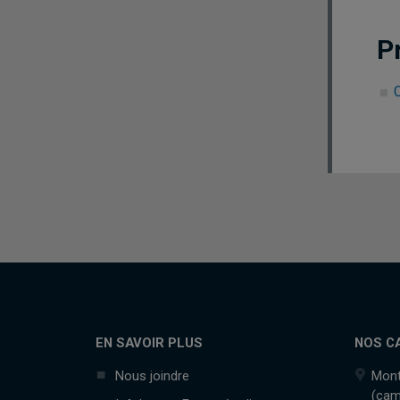
P
C
EN SAVOIR PLUS
NOS C
Nous joindre
Mont
(cam