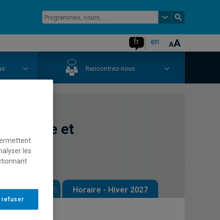
fr
en
us
Rencontrez-nous
formance et
permettent
nalyser les
ctionnant
 - Automne 2026
Horaire - Hiver 2027
 refuser