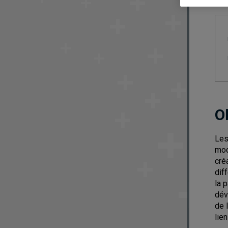
O
Les
mod
cré
dif
la p
dév
de 
lie