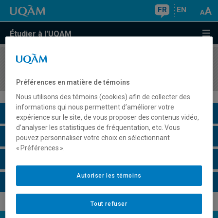
FR
EN
Étudier à l'UQAM
COURS
//
AVM804K
Art, médias, technologie et culture
Préférences en matière de témoins
Nous utilisons des témoins (cookies) afin de collecter des
informations qui nous permettent d’améliorer votre
Description du cours
expérience sur le site, de vous proposer des contenus vidéo,
d’analyser les statistiques de fréquentation, etc. Vous
Horaire - Été 2026
pouvez personnaliser votre choix en sélectionnant
« Préférences ».
Horaire - Automne 2026
Autoriser les témoins
Horaire - Hiver 2027
Tout refuser