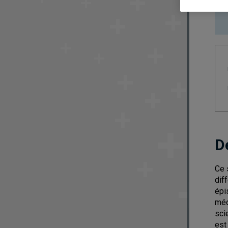
D
Ce 
dif
épi
méd
sci
est