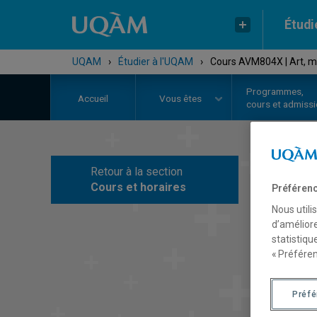
Étudi
UQAM
›
Étudier à l'UQAM
›
Cours AVM804X | Art, mé
Programmes,
Accueil
Vous êtes
cours et admiss
Retour à la section
C
Cours et horaires
Préférenc
Nous utili
d’améliore
statistiqu
« Préféren
Préf