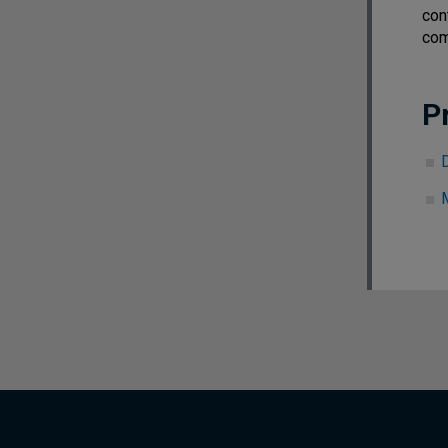
con
com
P