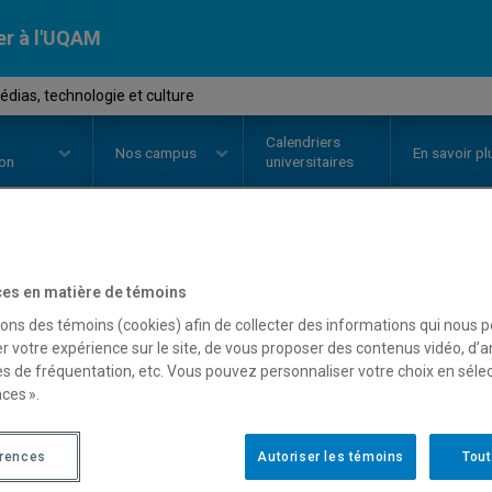
er à l'UQAM
dias, technologie et culture
Calendriers
Nos
campus
En savoir pl
ion
universitaires
OURS
//
AVM804X
-
Art, médias, 
es en matière de témoins
sons des témoins (cookies) afin de collecter des informations qui nous 
r votre expérience sur le site, de vous proposer des contenus vidéo, d’a
es de fréquentation, etc. Vous pouvez personnaliser votre choix en séle
Description
Horaire - Été 2026
Horaire
ces ».
érences
Autoriser les témoins
Tout