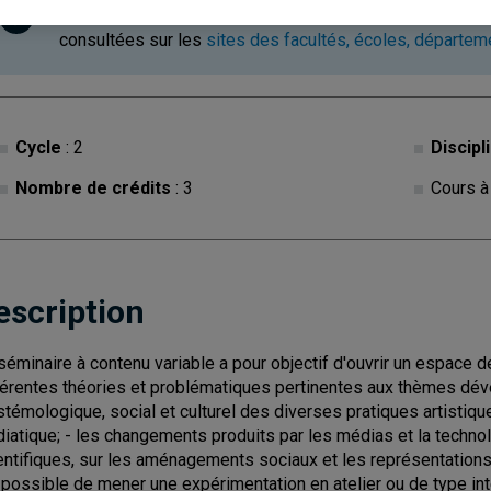
Ce cours est à contenu variable. Les descriptions des c
consultées sur les
sites des facultés, écoles, départe
Cycle
: 2
Discipl
Nombre de crédits
: 3
Cours à
escription
séminaire à contenu variable a pour objectif d'ouvrir un espace de
férentes théories et problématiques pertinentes aux thèmes déve
stémologique, social et culturel des diverses pratiques artistique
iatique; - les changements produits par les médias et la technolo
entifiques, sur les aménagements sociaux et les représentation
 possible de mener une expérimentation en atelier ou de type int