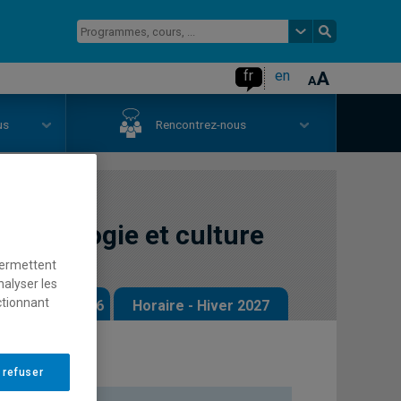
fr
en
us
Rencontrez-nous
technologie et culture
permettent
nalyser les
ctionnant
 - Automne 2026
Horaire - Hiver 2027
 refuser