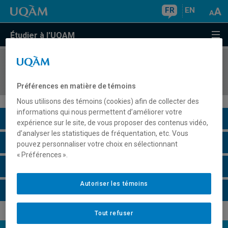
FR
EN
Étudier à l'UQAM
COURS
//
AVM8120
Stage de création
Préférences en matière de témoins
Nous utilisons des témoins (cookies) afin de collecter des
informations qui nous permettent d’améliorer votre
Description du cours
expérience sur le site, de vous proposer des contenus vidéo,
d’analyser les statistiques de fréquentation, etc. Vous
Horaire - Été 2026
pouvez personnaliser votre choix en sélectionnant
« Préférences ».
Horaire - Automne 2026
Autoriser les témoins
Horaire - Hiver 2027
Tout refuser