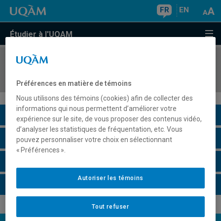
FR
EN
Étudier à l'UQAM
COURS
//
BCM9006
Projet de thèse
Préférences en matière de témoins
Nous utilisons des témoins (cookies) afin de collecter des
informations qui nous permettent d’améliorer votre
Description du cours
expérience sur le site, de vous proposer des contenus vidéo,
d’analyser les statistiques de fréquentation, etc. Vous
Horaire - Été 2026
pouvez personnaliser votre choix en sélectionnant
« Préférences ».
Horaire - Automne 2026
Autoriser les témoins
Horaire - Hiver 2027
Tout refuser