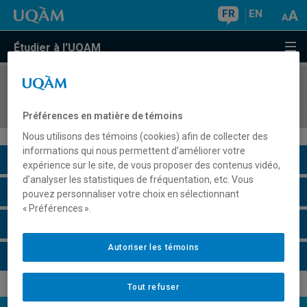
FR
EN
Étudier à l'UQAM
COURS
//
BIO3003
Environnement et santé
Préférences en matière de témoins
Nous utilisons des témoins (cookies) afin de collecter des
informations qui nous permettent d’améliorer votre
Description du cours
expérience sur le site, de vous proposer des contenus vidéo,
d’analyser les statistiques de fréquentation, etc. Vous
Horaire - Été 2026
pouvez personnaliser votre choix en sélectionnant
« Préférences ».
Horaire - Automne 2026
Autoriser les témoins
Horaire - Hiver 2027
Tout refuser