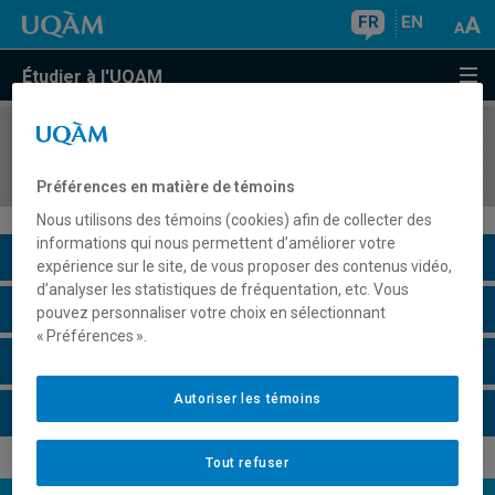
FR
EN
Étudier à l'UQAM
COURS
//
BIO860N
Séminaire thématique en écologie
Préférences en matière de témoins
Nous utilisons des témoins (cookies) afin de collecter des
informations qui nous permettent d’améliorer votre
Description du cours
expérience sur le site, de vous proposer des contenus vidéo,
d’analyser les statistiques de fréquentation, etc. Vous
Horaire - Été 2026
pouvez personnaliser votre choix en sélectionnant
« Préférences ».
Horaire - Automne 2026
Autoriser les témoins
Horaire - Hiver 2027
Tout refuser