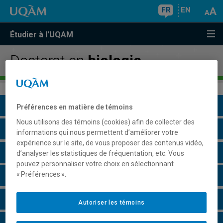
FR
EN
Étudier à l'UQAM
Doctorat en
biologie
Présentation du programme
Préférences en matière de témoins
Nous utilisons des témoins (cookies) afin de collecter des
Conditions d'admission
informations qui nous permettent d’améliorer votre
expérience sur le site, de vous proposer des contenus vidéo,
Cours à suivre et horaires
d’analyser les statistiques de fréquentation, etc. Vous
pouvez personnaliser votre choix en sélectionnant
« Préférences ».
Particularités
Perspectives professionnelles
Autoriser les témoins
Champs de recherche