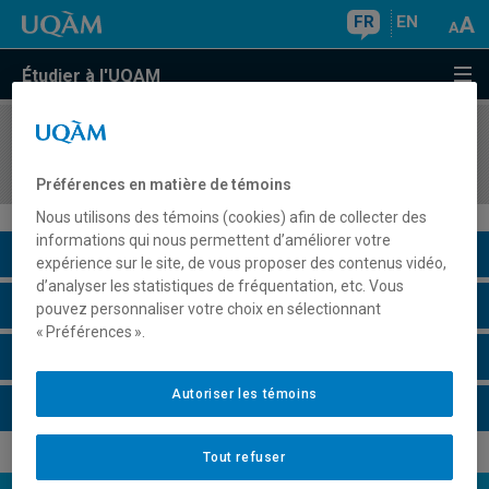
FR
EN
Étudier à l'UQAM
COURS
//
BIO860X
Séminaire thématique en écologie
Préférences en matière de témoins
Nous utilisons des témoins (cookies) afin de collecter des
informations qui nous permettent d’améliorer votre
Description du cours
expérience sur le site, de vous proposer des contenus vidéo,
d’analyser les statistiques de fréquentation, etc. Vous
Horaire - Été 2026
pouvez personnaliser votre choix en sélectionnant
« Préférences ».
Horaire - Automne 2026
Autoriser les témoins
Horaire - Hiver 2027
Tout refuser